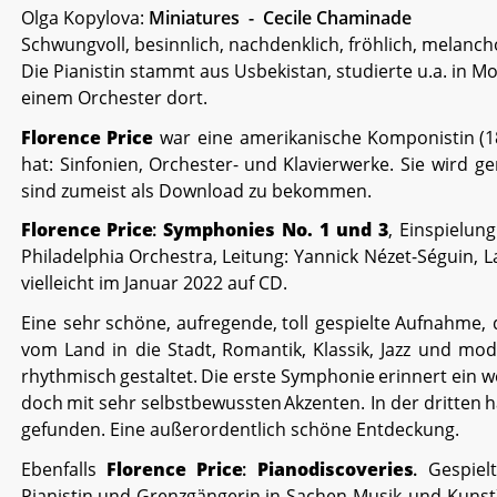
Olga Kopylova: 
Miniatures  -  Cecile Chaminade 
Schwungvoll, besinnlich, nachdenklich, fröhlich, melancho
Die Pianistin stammt aus Usbekistan, studierte u.a. in Mos
einem Orchester dort.
Florence
Price
war
eine
amerikanische
Komponistin
(1
hat:
Sinfonien,
Orchester-
und
Klavierwerke.
Sie
wird
ge
sind zumeist als Download zu bekommen.
Florence
Price
:
Symphonies
No.
1
und
3
,
Einspielung
Philadelphia
Orchestra,
Leitung:
Yannick
Nézet-Séguin,
L
vielleicht im Januar 2022 auf CD.
Eine
sehr
schöne,
aufregende,
toll
gespielte
Aufnahme,
vom
Land
in
die
Stadt,
Romantik,
Klassik,
Jazz
und
mod
rhythmisch
gestaltet.
Die
erste
Symphonie
erinnert
ein
w
doch
mit
sehr
selbstbewussten
Akzenten.
In
der
dritten
h
gefunden. Eine außerordentlich schöne Entdeckung.
Ebenfalls
Florence
Price
:
Pianodiscoveries
.
Gespiel
Pianistin
und
Grenzgängerin
in
Sachen
Musik
und
Kunst