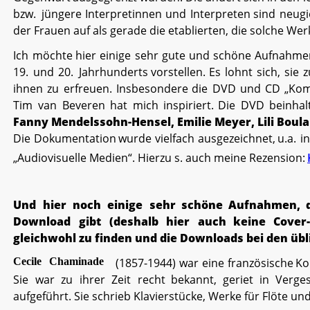
bzw.
jüngere
Interpretinnen
und
Interpreten
sind
neugi
der Frauen auf als gerade die etablierten, die solche Werk
Ich
möchte
hier
einige
sehr
gute
und
schöne
Aufnahme
19.
und
20.
Jahrhunderts
vorstellen.
Es
lohnt
sich,
sie
z
ihnen
zu
erfreuen.
Insbesondere
die
DVD
und
CD
„Kom
Tim
van
Beveren
hat
mich
inspiriert.
Die
DVD
beinhal
Fanny Mendelssohn-Hensel, Emilie Meyer, Lili Boul
Die
Dokumentation
wurde
vielfach
ausgezeichnet,
u.a.
in
„Audiovisuelle Medien“. Hierzu s. auch meine Rezension:
Und
hier
noch
einige
sehr
schöne
Aufnahmen,
Download
gibt
(deshalb
hier
auch
keine
Cover-
gleichwohl zu finden und die Downloads bei den übl
Cecile
Chaminade
(1857-1944)
war
eine
französische
Ko
Sie
war
zu
ihrer
Zeit
recht
bekannt,
geriet
in
Verge
aufgeführt. Sie schrieb Klavierstücke, Werke für Flöte un