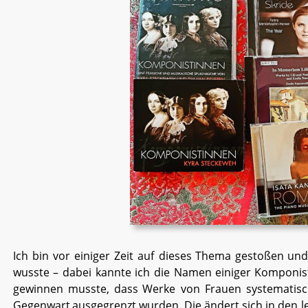
Ich
bin
vor
einiger
Zeit
auf
dieses
Thema
gestoßen
und
wusste
–
dabei
kannte
ich
die
Namen
einiger
Komponis
gewinnen
musste,
dass
Werke
von
Frauen
systematis
Gegenwart
ausgegrenzt
wurden.
Die
ändert
sich
in
den
l