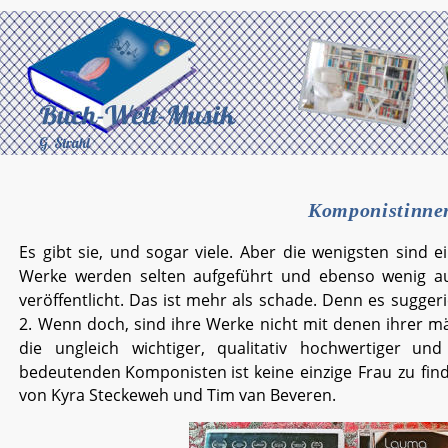
Komponistinne
Es
gibt
sie,
und
sogar
viele.
Aber
die
wenigsten
sind
e
Werke
werden
selten
aufgeführt
und
ebenso
wenig
a
veröffentlicht.
Das
ist
mehr
als
schade.
Denn
es
suggeri
2.
Wenn
doch,
sind
ihre
Werke
nicht
mit
denen
ihrer
mä
die
ungleich
wichtiger,
qualitativ
hochwertiger
und
bedeutenden
Komponisten
ist
keine
einzige
Frau
zu
fin
von Kyra Steckeweh und Tim van Beveren.